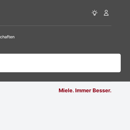
View notificatio
View notif
chaften
Miele. Immer Besser.